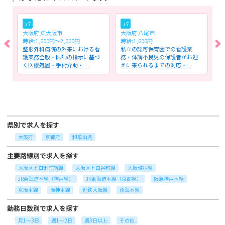
パ
パ
大阪府 東大阪市
大阪府 八尾市
大
時給:1,600円〜2,000円
時給:1,600円
時
で
整形外科病院の外来における看
私立の認可保育園での看護業
障
バ
護業務全般・医師の指示に基づ
務・体調不良児の保護者がお迎
護
く医療処置・手術介助・…
えに来られるまでの対応・…
務
県別で求人を探す
大阪府
京都府
和歌山県
主要路線別で求人を探す
大阪メトロ御堂筋線
大阪メトロ谷町線
大阪環状線
JR東海道本線（神戸線）
JR東海道本線（京都線）
阪急神戸本線
京阪本線
阪神本線
近鉄大阪線
南海本線
勤務日数別で求人を探す
月1～3日
週1～2日
週3日以上
その他