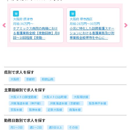
常
常
大阪府 摂津市
大阪府 堺市西区
大
月給:36万円～
月給:28万円～30万円
時
テ
ケアミックス病院の病棟におけ
小児に特化した訪問看護ステー
リ
び
る看護業務全般【夜勤回数】月8
ションにおける看護業務及び附
看
回～10回程度【夜勤…
帯業務全般堺市を中心に…
タ
県別で求人を探す
大阪府
京都府
和歌山県
主要路線別で求人を探す
大阪メトロ御堂筋線
大阪メトロ谷町線
大阪環状線
JR東海道本線（神戸線）
JR東海道本線（京都線）
阪急神戸本線
京阪本線
阪神本線
近鉄大阪線
南海本線
勤務日数別で求人を探す
月1～3日
週1～2日
週3日以上
その他