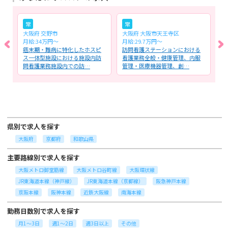
常
常
大阪府 交野市
大阪府 大阪市天王寺区
大
月給:34万円～
月給:29.7万円～
時
サ
癌末期・難病に特化したホスピ
訪問看護ステーションにおける
デ
業
ス一体型施設における施設内訪
看護業務全般・健康管理、内服
全
問看護業務施設内での訪…
管理・医療機器管理、創…
ッ
県別で求人を探す
大阪府
京都府
和歌山県
主要路線別で求人を探す
大阪メトロ御堂筋線
大阪メトロ谷町線
大阪環状線
JR東海道本線（神戸線）
JR東海道本線（京都線）
阪急神戸本線
京阪本線
阪神本線
近鉄大阪線
南海本線
勤務日数別で求人を探す
月1～3日
週1～2日
週3日以上
その他