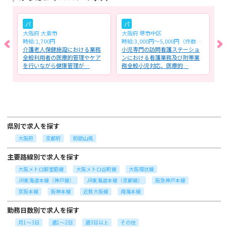
パ
パ
大阪府 大東市
大阪府 堺市中区
大
時給:1,700円
時給:3,000円～5,000円（件数制・訪問1件あたり）
年
病
介護老人保健施設における業務
小児専門の訪問看護ステーショ
訪
・
全般利用者の医療的管理やケア
ンにおける看護業務及び附帯業
業
を行いながら健康管理が…
務全般小児対応、医療的…
ど
県別で求人を探す
大阪府
京都府
和歌山県
主要路線別で求人を探す
大阪メトロ御堂筋線
大阪メトロ谷町線
大阪環状線
JR東海道本線（神戸線）
JR東海道本線（京都線）
阪急神戸本線
京阪本線
阪神本線
近鉄大阪線
南海本線
勤務日数別で求人を探す
月1～3日
週1～2日
週3日以上
その他