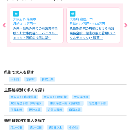
常
常
大阪府 四條畷市
大阪府 寝屋川市
大
月給:31.2万円～
月給:32.2万円～44.8万円
時
護
外来・救急外来での看護業務全
急性期病院の病棟における看護
通
チ
般～お仕事内容～・バイタルチ
業務全般・健康状態の管理(バイ
看
ェック・医師の指示に基…
タルチェック)・服薬…
ェ
県別で求人を探す
大阪府
京都府
和歌山県
主要路線別で求人を探す
大阪メトロ御堂筋線
大阪メトロ谷町線
大阪環状線
JR東海道本線（神戸線）
JR東海道本線（京都線）
阪急神戸本線
京阪本線
阪神本線
近鉄大阪線
南海本線
勤務日数別で求人を探す
月1～3日
週1～2日
週3日以上
その他