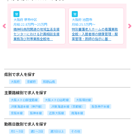
常
常
大阪府 堺市中区
大阪府 池田市
大
月給:22.8万円～25万円
月給:25.5万円～
時
け
精神科病院関連の地域生活支援
特別養護老人ホームの看護業務
特
バ
センターにおける計画相談支援
全般・入居者様の健康管理・服
護
業務及び附帯業務全般地…
薬管理・医師の指示に基…
管
県別で求人を探す
大阪府
京都府
和歌山県
主要路線別で求人を探す
大阪メトロ御堂筋線
大阪メトロ谷町線
大阪環状線
JR東海道本線（神戸線）
JR東海道本線（京都線）
阪急神戸本線
京阪本線
阪神本線
近鉄大阪線
南海本線
勤務日数別で求人を探す
月1～3日
週1～2日
週3日以上
その他