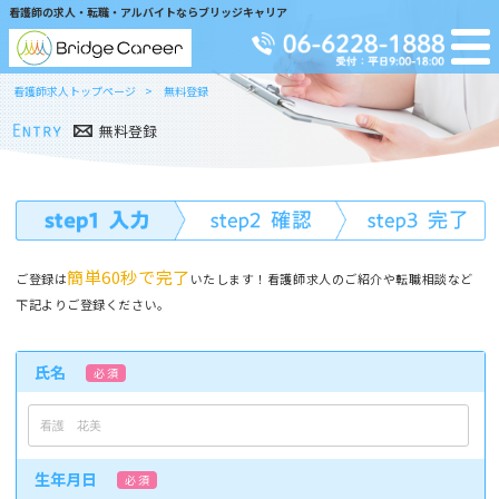
看護師の求人・転職・アルバイトならブリッジキャリア
看護師求人トップページ
無料登録
無料登録
簡単60秒で完了
ご登録は
いたします！看護師求人のご紹介や転職相談など
下記よりご登録ください。
氏名
必 須
生年月日
必 須