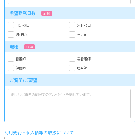
希望勤務日数
必 須
月1～3日
週1～2日
週3日以上
その他
職種
必 須
看護師
准看護師
保健師
助産師
ご質問/ご要望
利用規約・個人情報の取扱について