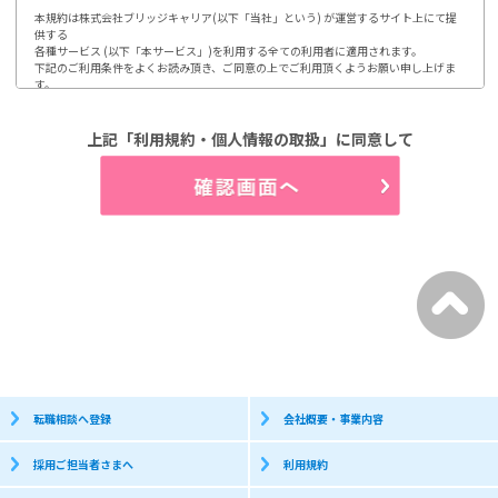
本規約は株式会社ブリッジキャリア(以下「当社」という) が運営するサイト上にて提
供する

各種サービス (以下「本サービス」)を利用する全ての利用者に適用されます。

下記のご利用条件をよくお読み頂き、ご同意の上でご利用頂くようお願い申し上げま
す。

ご利用頂いた場合には、本規約に同意されたものとみなします。

1.第1条 利用及び登録

上記「利用規約・個人情報の取扱」に同意して
利用登録やお申込みは、当社が定める方法によって行って頂きます。

利用者は、自らの意思及び責任において本サイトの利用、登録をするものとします。

又、登録情報に変更が発生した場合、速やかに登録内容を修正するものとします。

(1)開示などのご請求のお申し出先

2.第2条 個人情報の取り扱い

当社は、利用者から取得した個人情報について、別途定める「個人情報保護方針」

「個人情報の取り扱いについて」に従って取り扱うものとします。

3.第3条 禁止事項

利用者は、当社のサービス利用にあたって以下の行為を行わないものとします。

(1)当社、第三者の著作権などの知的財産権を侵害する行為

(2)当社、第三者の財産もしくはプライバシーを侵害する行為

(3)当社、第三者の不利益もしくは損害を与える行為

(4)営業活動及び営利を目的として利用する行為

(5)本サイトにアクセス可能な当社又は他者の情報を改ざん消去する行為

(6)他者になりすまして本サイトを利用する行為

(7)有害なコンピュータプログラム等を送信又は他者に提供する行為

(8)他者に対して、無断で広告、宣伝、勧誘などを行う行為

転職相談へ登録
会社概要・事業内容
個人情報保護方針

採用ご担当者さまへ
利用規約
株式会社ブリッジキャリアは、利用者皆様の個人情報取り扱いについて、以下の通り
お知らせします。
