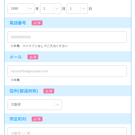
年
月
日
電話番号
必 須
※半角 ※ハイフンなしでご入力ください
メール
必 須
※半角
住所(都道府県)
必 須
市区町村
必 須