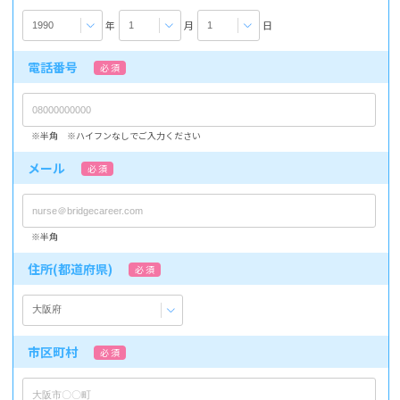
年
月
日
電話番号
必 須
※半角 ※ハイフンなしでご入力ください
メール
必 須
※半角
住所(都道府県)
必 須
市区町村
必 須