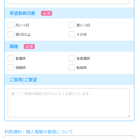
希望勤務日数
必 須
月1～3日
週1～2日
週3日以上
その他
職種
必 須
看護師
准看護師
保健師
助産師
ご質問/ご要望
利用規約・個人情報の取扱について