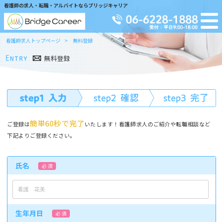
看護師の求人・転職・アルバイトならブリッジキャリア
看護師求人トップページ
無料登録
無料登録
簡単60秒で完了
ご登録は
いたします！看護師求人のご紹介や転職相談など
下記よりご登録ください。
氏名
必 須
生年月日
必 須