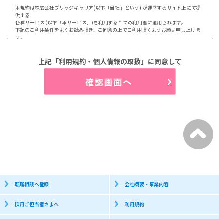
本規約は株式会社ブリッジキャリア(以下「当社」という) が運営するサイト上にて提
供する

各種サービス (以下「本サービス」)を利用する全ての利用者に適用されます。

下記のご利用条件をよくお読み頂き、ご同意の上でご利用頂くようお願い申し上げま
す。

ご利用頂いた場合には、本規約に同意されたものとみなします。

1.第1条 利用及び登録

上記「利用規約・個人情報の取扱」に同意して
利用登録やお申込みは、当社が定める方法によって行って頂きます。

利用者は、自らの意思及び責任において本サイトの利用、登録をするものとします。

又、登録情報に変更が発生した場合、速やかに登録内容を修正するものとします。

(1)開示などのご請求のお申し出先

2.第2条 個人情報の取り扱い

当社は、利用者から取得した個人情報について、別途定める「個人情報保護方針」

「個人情報の取り扱いについて」に従って取り扱うものとします。

3.第3条 禁止事項

利用者は、当社のサービス利用にあたって以下の行為を行わないものとします。

(1)当社、第三者の著作権などの知的財産権を侵害する行為

(2)当社、第三者の財産もしくはプライバシーを侵害する行為

(3)当社、第三者の不利益もしくは損害を与える行為

(4)営業活動及び営利を目的として利用する行為

(5)本サイトにアクセス可能な当社又は他者の情報を改ざん消去する行為

(6)他者になりすまして本サイトを利用する行為

(7)有害なコンピュータプログラム等を送信又は他者に提供する行為

(8)他者に対して、無断で広告、宣伝、勧誘などを行う行為

転職相談へ登録
会社概要・事業内容
個人情報保護方針

採用ご担当者さまへ
利用規約
株式会社ブリッジキャリアは、利用者皆様の個人情報取り扱いについて、以下の通り
お知らせします。
