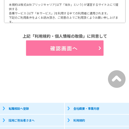
本規約は株式会社ブリッジキャリア(以下「当社」という) が運営するサイト上にて提
供する

各種サービス (以下「本サービス」)を利用する全ての利用者に適用されます。

下記のご利用条件をよくお読み頂き、ご同意の上でご利用頂くようお願い申し上げま
す。

ご利用頂いた場合には、本規約に同意されたものとみなします。

1.第1条 利用及び登録

上記「利用規約・個人情報の取扱」に同意して
利用登録やお申込みは、当社が定める方法によって行って頂きます。

利用者は、自らの意思及び責任において本サイトの利用、登録をするものとします。

又、登録情報に変更が発生した場合、速やかに登録内容を修正するものとします。

(1)開示などのご請求のお申し出先

2.第2条 個人情報の取り扱い

当社は、利用者から取得した個人情報について、別途定める「個人情報保護方針」

「個人情報の取り扱いについて」に従って取り扱うものとします。

3.第3条 禁止事項

利用者は、当社のサービス利用にあたって以下の行為を行わないものとします。

(1)当社、第三者の著作権などの知的財産権を侵害する行為

(2)当社、第三者の財産もしくはプライバシーを侵害する行為

(3)当社、第三者の不利益もしくは損害を与える行為

(4)営業活動及び営利を目的として利用する行為

(5)本サイトにアクセス可能な当社又は他者の情報を改ざん消去する行為

(6)他者になりすまして本サイトを利用する行為

(7)有害なコンピュータプログラム等を送信又は他者に提供する行為

(8)他者に対して、無断で広告、宣伝、勧誘などを行う行為

転職相談へ登録
会社概要・事業内容
個人情報保護方針

採用ご担当者さまへ
利用規約
株式会社ブリッジキャリアは、利用者皆様の個人情報取り扱いについて、以下の通り
お知らせします。
