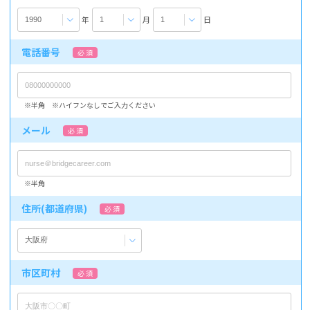
年
月
日
電話番号
必 須
※半角 ※ハイフンなしでご入力ください
メール
必 須
※半角
住所(都道府県)
必 須
市区町村
必 須