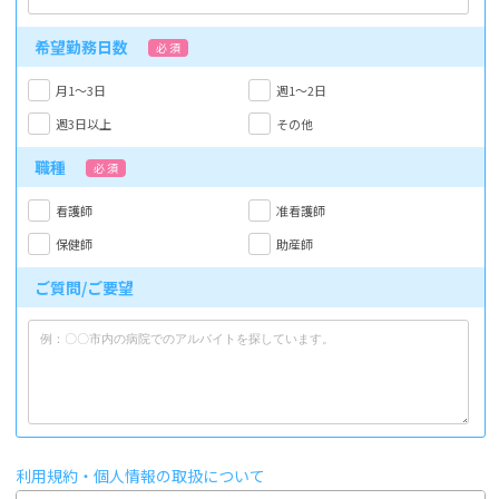
希望勤務日数
必 須
月1～3日
週1～2日
週3日以上
その他
職種
必 須
看護師
准看護師
保健師
助産師
ご質問/ご要望
利用規約・個人情報の取扱について