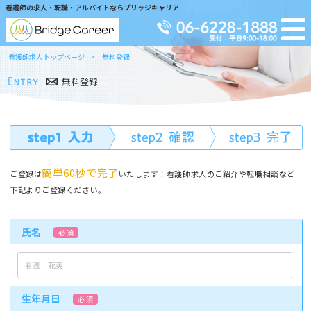
看護師の求人・転職・アルバイトならブリッジキャリア
看護師求人トップページ
無料登録
無料登録
簡単60秒で完了
ご登録は
いたします！看護師求人のご紹介や転職相談など
下記よりご登録ください。
氏名
必 須
生年月日
必 須