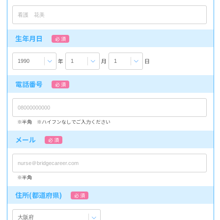
生年月日
必 須
年
月
日
電話番号
必 須
※半角 ※ハイフンなしでご入力ください
メール
必 須
※半角
住所(都道府県)
必 須