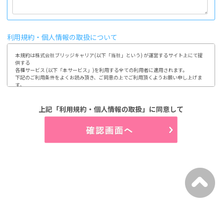
利用規約・個人情報の取扱について
本規約は株式会社ブリッジキャリア(以下「当社」という) が運営するサイト上にて提
供する

各種サービス (以下「本サービス」)を利用する全ての利用者に適用されます。

下記のご利用条件をよくお読み頂き、ご同意の上でご利用頂くようお願い申し上げま
す。

ご利用頂いた場合には、本規約に同意されたものとみなします。

1.第1条 利用及び登録

上記「利用規約・個人情報の取扱」に同意して
利用登録やお申込みは、当社が定める方法によって行って頂きます。

利用者は、自らの意思及び責任において本サイトの利用、登録をするものとします。

又、登録情報に変更が発生した場合、速やかに登録内容を修正するものとします。

(1)開示などのご請求のお申し出先

2.第2条 個人情報の取り扱い

当社は、利用者から取得した個人情報について、別途定める「個人情報保護方針」

「個人情報の取り扱いについて」に従って取り扱うものとします。

3.第3条 禁止事項

利用者は、当社のサービス利用にあたって以下の行為を行わないものとします。

(1)当社、第三者の著作権などの知的財産権を侵害する行為

(2)当社、第三者の財産もしくはプライバシーを侵害する行為

(3)当社、第三者の不利益もしくは損害を与える行為

(4)営業活動及び営利を目的として利用する行為

(5)本サイトにアクセス可能な当社又は他者の情報を改ざん消去する行為

(6)他者になりすまして本サイトを利用する行為
