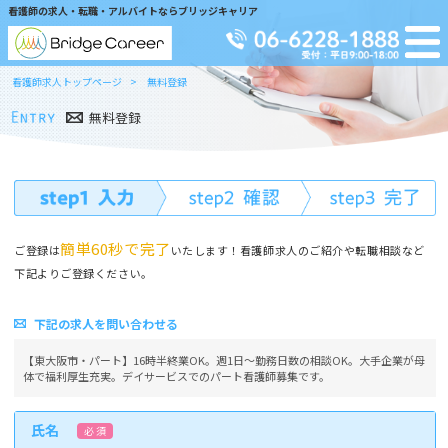
看護師の求人・転職・アルバイトならブリッジキャリア
看護師求人トップページ
無料登録
無料登録
簡単60秒で完了
ご登録は
いたします！看護師求人のご紹介や転職相談など
下記よりご登録ください。
下記の求人を問い合わせる
【東大阪市・パート】16時半終業OK。週1日～勤務日数の相談OK。大手企業が母
体で福利厚生充実。デイサービスでのパート看護師募集です。
氏名
必 須