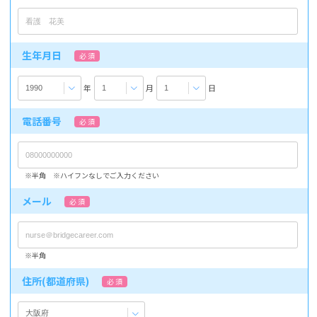
生年月日
必 須
年
月
日
電話番号
必 須
※半角 ※ハイフンなしでご入力ください
メール
必 須
※半角
住所(都道府県)
必 須