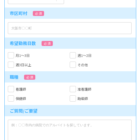
市区町村
必 須
希望勤務日数
必 須
月1～3日
週1～2日
週3日以上
その他
職種
必 須
看護師
准看護師
保健師
助産師
ご質問/ご要望