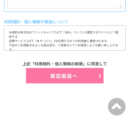
利用規約・個人情報の取扱について
本規約は株式会社ブリッジキャリア(以下「当社」という) が運営するサイト上にて提
供する

各種サービス (以下「本サービス」)を利用する全ての利用者に適用されます。

下記のご利用条件をよくお読み頂き、ご同意の上でご利用頂くようお願い申し上げま
す。

ご利用頂いた場合には、本規約に同意されたものとみなします。

1.第1条 利用及び登録

上記「利用規約・個人情報の取扱」に同意して
利用登録やお申込みは、当社が定める方法によって行って頂きます。

利用者は、自らの意思及び責任において本サイトの利用、登録をするものとします。

又、登録情報に変更が発生した場合、速やかに登録内容を修正するものとします。

(1)開示などのご請求のお申し出先

2.第2条 個人情報の取り扱い

当社は、利用者から取得した個人情報について、別途定める「個人情報保護方針」

「個人情報の取り扱いについて」に従って取り扱うものとします。

3.第3条 禁止事項

利用者は、当社のサービス利用にあたって以下の行為を行わないものとします。

(1)当社、第三者の著作権などの知的財産権を侵害する行為

(2)当社、第三者の財産もしくはプライバシーを侵害する行為

(3)当社、第三者の不利益もしくは損害を与える行為

(4)営業活動及び営利を目的として利用する行為

(5)本サイトにアクセス可能な当社又は他者の情報を改ざん消去する行為

(6)他者になりすまして本サイトを利用する行為
