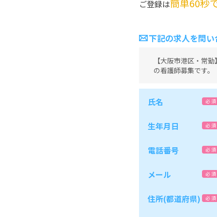
簡単60秒
ご登録は
下記の求人を問い
【大阪市港区・常勤
の看護師募集です。
氏名
必 須
生年月日
必 須
電話番号
必 須
メール
必 須
住所(都道府県)
必 須