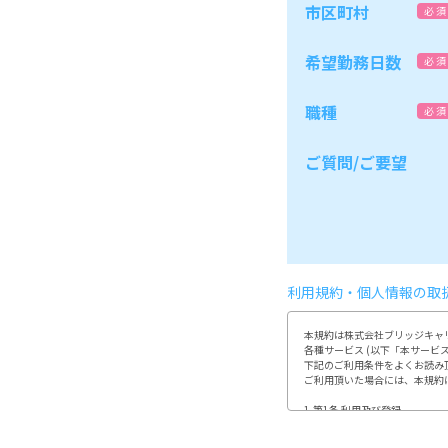
市区町村
必 須
希望勤務日数
必 須
職種
必 須
ご質問/ご要望
利用規約・個人情報の取
本規約は株式会社ブリッジキャリ
各種サービス (以下「本サービ
下記のご利用条件をよくお読み
ご利用頂いた場合には、本規約
1.第1条 利用及び登録

利用登録やお申込みは、当社が
利用者は、自らの意思及び責任