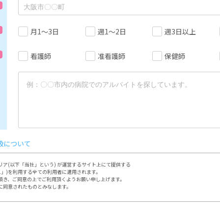
月1～3日
週1～2日
週3日以上
看護師
准看護師
保健師
扱について
ア(以下「当社」という) が運営するサイト上にて提供する

ス」)を利用する全ての利用者に適用されます。

頂き、ご同意の上でご利用頂くようお願い申し上げます。

に同意されたものとみなします。

定める方法によって行って頂きます。

において本サイトの利用、登録をするものとします。
