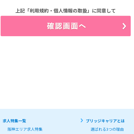
場合、速やかに登録内容を修正するものとします。

先

上記「利用規約・個人情報の取扱」に同意して
人情報について、別途定める「個人情報保護方針」

」に従って取り扱うものとします。

にあたって以下の行為を行わないものとします。

の知的財産権を侵害する行為

はプライバシーを侵害する行為

は損害を与える行為

て利用する行為

当社又は他者の情報を改ざん消去する行為

を利用する行為

ラム等を送信又は他者に提供する行為

、宣伝、勧誘などを行う行為

利用者皆様の個人情報取り扱いについて、以下の通りお知らせします。



電話番号、Eメールアドレス、ファックス番号、職業、学歴、職歴等、個人を識別できる情報を、お
ストレスチェックやキャンペーン等のサービスご案内、雇用管理に利用させて頂きます。

求人特集一覧
ブリッジキャリアとは
目的の範囲内で利用するものとし、次のいずれかに該当する場合を除き、第三者への開示及び提供は行
よる承諾がある場合

阪神エリア求人特集
選ばれる3つの理由
情報提供者と接触する第三者の生命が危険にさらされる恐れがあると当社が判断した場合
