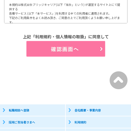
本規約は株式会社ブリッジキャリア(以下「当社」という) が運営するサイト上にて提
供する

各種サービス (以下「本サービス」)を利用する全ての利用者に適用されます。

下記のご利用条件をよくお読み頂き、ご同意の上でご利用頂くようお願い申し上げま
す。

ご利用頂いた場合には、本規約に同意されたものとみなします。

1.第1条 利用及び登録

上記「利用規約・個人情報の取扱」に同意して
利用登録やお申込みは、当社が定める方法によって行って頂きます。

利用者は、自らの意思及び責任において本サイトの利用、登録をするものとします。

又、登録情報に変更が発生した場合、速やかに登録内容を修正するものとします。

(1)開示などのご請求のお申し出先

2.第2条 個人情報の取り扱い

当社は、利用者から取得した個人情報について、別途定める「個人情報保護方針」

「個人情報の取り扱いについて」に従って取り扱うものとします。

3.第3条 禁止事項

利用者は、当社のサービス利用にあたって以下の行為を行わないものとします。

(1)当社、第三者の著作権などの知的財産権を侵害する行為

(2)当社、第三者の財産もしくはプライバシーを侵害する行為

(3)当社、第三者の不利益もしくは損害を与える行為

(4)営業活動及び営利を目的として利用する行為

(5)本サイトにアクセス可能な当社又は他者の情報を改ざん消去する行為

(6)他者になりすまして本サイトを利用する行為

(7)有害なコンピュータプログラム等を送信又は他者に提供する行為

(8)他者に対して、無断で広告、宣伝、勧誘などを行う行為

転職相談へ登録
会社概要・事業内容
個人情報保護方針

採用ご担当者さまへ
利用規約
株式会社ブリッジキャリアは、利用者皆様の個人情報取り扱いについて、以下の通り
お知らせします。
