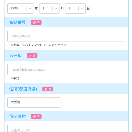
年
月
日
電話番号
必 須
※半角 ※ハイフンなしでご入力ください
メール
必 須
※半角
住所(都道府県)
必 須
市区町村
必 須