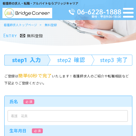
看護師の求人・転職・アルバイトならブリッジキャリア
看護師求人トップページ
無料登録
無料登録
簡単60秒で完了
ご登録は
いたします！看護師求人のご紹介や転職相談など
下記よりご登録ください。
氏名
必 須
生年月日
必 須