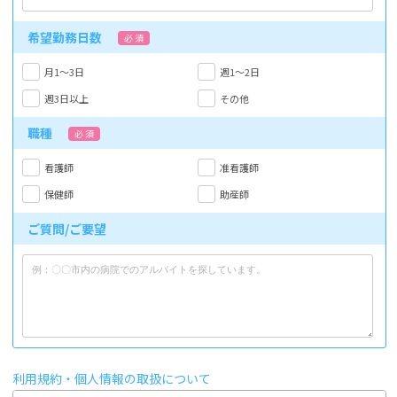
希望勤務日数
必 須
月1～3日
週1～2日
週3日以上
その他
職種
必 須
看護師
准看護師
保健師
助産師
ご質問/ご要望
利用規約・個人情報の取扱について