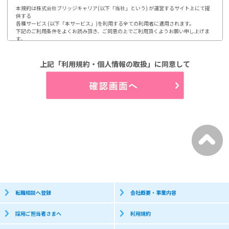
本規約は株式会社ブリッジキャリア(以下「当社」という) が運営するサイト上にて提
供する

各種サービス (以下「本サービス」)を利用する全ての利用者に適用されます。

下記のご利用条件をよくお読み頂き、ご同意の上でご利用頂くようお願い申し上げま
す。

ご利用頂いた場合には、本規約に同意されたものとみなします。

1.第1条 利用及び登録

上記「利用規約・個人情報の取扱」に同意して
利用登録やお申込みは、当社が定める方法によって行って頂きます。

利用者は、自らの意思及び責任において本サイトの利用、登録をするものとします。

又、登録情報に変更が発生した場合、速やかに登録内容を修正するものとします。

(1)開示などのご請求のお申し出先

2.第2条 個人情報の取り扱い

当社は、利用者から取得した個人情報について、別途定める「個人情報保護方針」

「個人情報の取り扱いについて」に従って取り扱うものとします。

3.第3条 禁止事項

利用者は、当社のサービス利用にあたって以下の行為を行わないものとします。

(1)当社、第三者の著作権などの知的財産権を侵害する行為

(2)当社、第三者の財産もしくはプライバシーを侵害する行為

(3)当社、第三者の不利益もしくは損害を与える行為

(4)営業活動及び営利を目的として利用する行為

(5)本サイトにアクセス可能な当社又は他者の情報を改ざん消去する行為

(6)他者になりすまして本サイトを利用する行為

(7)有害なコンピュータプログラム等を送信又は他者に提供する行為

(8)他者に対して、無断で広告、宣伝、勧誘などを行う行為

転職相談へ登録
会社概要・事業内容
個人情報保護方針

採用ご担当者さまへ
利用規約
株式会社ブリッジキャリアは、利用者皆様の個人情報取り扱いについて、以下の通り
お知らせします。
