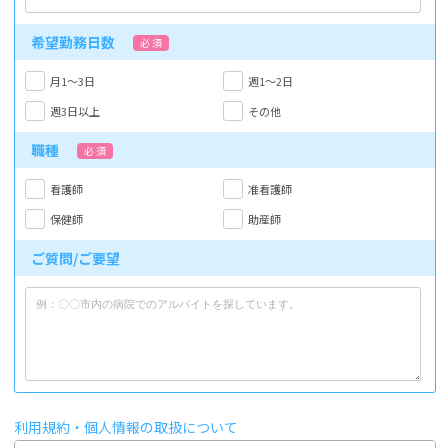
希望勤務日数
必 須
月1～3日
週1～2日
週3日以上
その他
職種
必 須
看護師
准看護師
保健師
助産師
ご質問/ご要望
利用規約・個人情報の取扱について