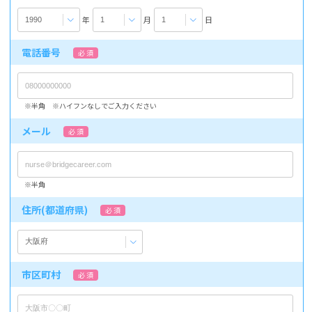
年
月
日
電話番号
必 須
※半角 ※ハイフンなしでご入力ください
メール
必 須
※半角
住所(都道府県)
必 須
市区町村
必 須