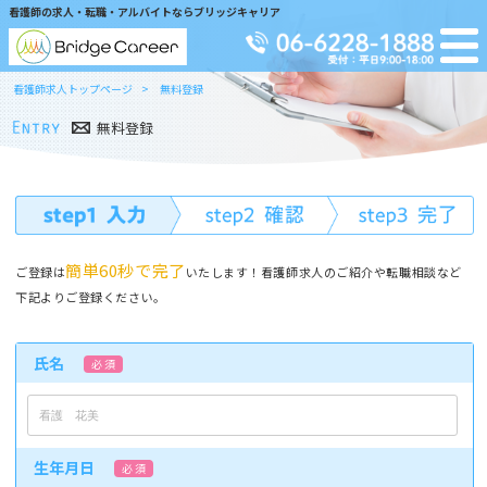
看護師の求人・転職・アルバイトならブリッジキャリア
看護師求人トップページ
無料登録
無料登録
簡単60秒で完了
ご登録は
いたします！看護師求人のご紹介や転職相談など
下記よりご登録ください。
氏名
必 須
生年月日
必 須