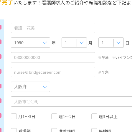
で完了
いたします！看護師求人のご紹介や転職相談など下記よ
年
月
日
※半角 ※ハイフン
※半角
月1～3日
週1～2日
週3日以上
看護師
准看護師
保健師