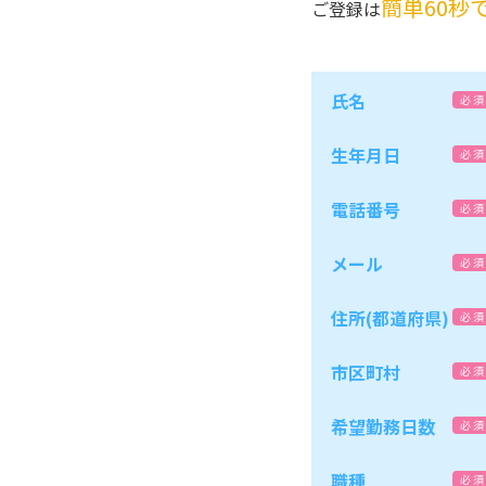
簡単60秒
ご登録は
氏名
必 須
生年月日
必 須
電話番号
必 須
メール
必 須
住所(都道府県)
必 須
市区町村
必 須
希望勤務日数
必 須
職種
必 須