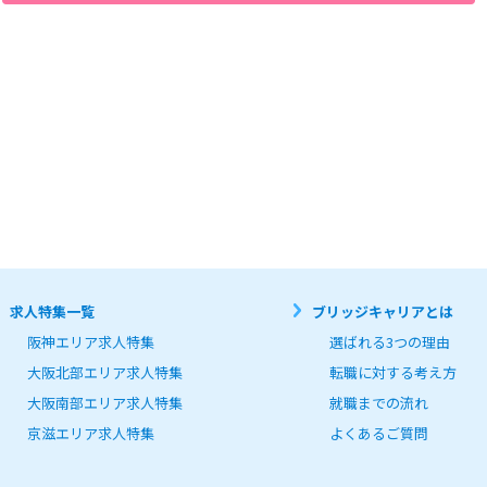
はプライバシーを侵害する行為

は損害を与える行為

て利用する行為

当社又は他者の情報を改ざん消去する行為

を利用する行為

ラム等を送信又は他者に提供する行為

、宣伝、勧誘などを行う行為

利用者皆様の個人情報取り扱いについて、以下の通りお知らせします。



電話番号、Eメールアドレス、ファックス番号、職業、学歴、職歴等、個人を識別できる情報を、お
ストレスチェックやキャンペーン等のサービスご案内、雇用管理に利用させて頂きます。

求人特集一覧
ブリッジキャリアとは
目的の範囲内で利用するものとし、次のいずれかに該当する場合を除き、第三者への開示及び提供は行
よる承諾がある場合

阪神エリア求人特集
選ばれる3つの理由
情報提供者と接触する第三者の生命が危険にさらされる恐れがあると当社が判断した場合

場合

大阪北部エリア求人特集
転職に対する考え方
大阪南部エリア求人特集
就職までの流れ
一部を第三者に委託する場合は、当該第三者について厳正な調査を行い、取り扱いを委託された個人
適切な監督を行います。

京滋エリア求人特集
よくあるご質問
に応じる手続き等

個人情報の開示・抹消等については、「個人情報に関するお問い合わせ窓口」までご連絡下さい。

いては、ご連絡いただいた際にご説明します。

入力、提出される際の留意点)
