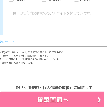
扱について
ア(以下「当社」という) が運営するサイト上にて提供する

ス」)を利用する全ての利用者に適用されます。

頂き、ご同意の上でご利用頂くようお願い申し上げます。

に同意されたものとみなします。

定める方法によって行って頂きます。

において本サイトの利用、登録をするものとします。

場合、速やかに登録内容を修正するものとします。

先

上記「利用規約・個人情報の取扱」に同意して
人情報について、別途定める「個人情報保護方針」

」に従って取り扱うものとします。

にあたって以下の行為を行わないものとします。

の知的財産権を侵害する行為
