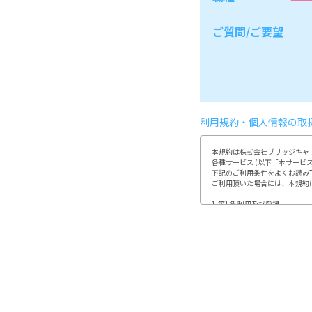
ご質問/ご要望
利用規約・個人情報の取
本規約は株式会社ブリッジキャリ
各種サービス (以下「本サービ
下記のご利用条件をよくお読み
ご利用頂いた場合には、本規約
1.第1条 利用及び登録

利用登録やお申込みは、当社が
利用者は、自らの意思及び責任
又、登録情報に変更が発生した
(1)開示などのご請求のお申し出
2.第2条 個人情報の取り扱い

当社は、利用者から取得した個
「個人情報の取り扱いについて
3.第3条 禁止事項

利用者は、当社のサービス利用
(1)当社、第三者の著作権など