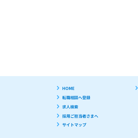
(2)当社、第三者の財産もしく
(3)当社、第三者の不利益もしく
(4)営業活動及び営利を目的とし
(5)本サイトにアクセス可能な
(6)他者になりすまして本サイト
(7)有害なコンピュータプログ
(8)他者に対して、無断で広告
個人情報保護方針

株式会社ブリッジキャリアは、
1.個人情報取り扱い事業者の名称
株式会社ブリッジキャリア

2.個人情報保護管理者

執行 輝明

3.取得する個人情報と利用目的

お客様氏名、生年月日、住所、
業紹介、人材派遣、教育支援、
4.個人情報の第三者への提供

HOME
お預かりした個人情報は、利用
・個人情報提供者の事前の書面に
転職相談へ登録
・個人情報提供者又は当該個人
・法令等により開示が求められた
求人検索
5.個人情報の委託

個人情報の取り扱いの全部又は
採用ご担当者さまへ
う、当該第三者に対する必要かつ
6.個人情報の「開示等の求め」
サイトマップ
個人情報の変更(訂正)、又は
尚、手統さに関する手順等につ
7.情報提供の任意性(個人情報を