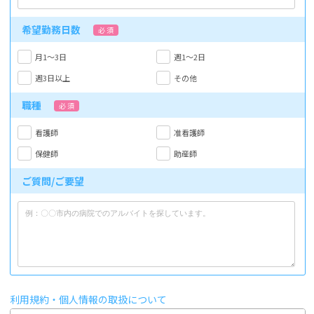
希望勤務日数
必 須
月1～3日
週1～2日
週3日以上
その他
職種
必 須
看護師
准看護師
保健師
助産師
ご質問/ご要望
利用規約・個人情報の取扱について