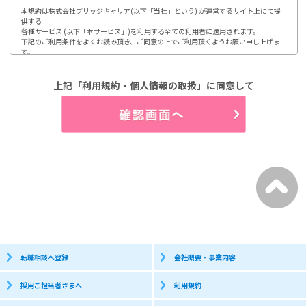
本規約は株式会社ブリッジキャリア(以下「当社」という) が運営するサイト上にて提
供する

各種サービス (以下「本サービス」)を利用する全ての利用者に適用されます。

下記のご利用条件をよくお読み頂き、ご同意の上でご利用頂くようお願い申し上げま
す。

ご利用頂いた場合には、本規約に同意されたものとみなします。

1.第1条 利用及び登録

上記「利用規約・個人情報の取扱」に同意して
利用登録やお申込みは、当社が定める方法によって行って頂きます。

利用者は、自らの意思及び責任において本サイトの利用、登録をするものとします。

又、登録情報に変更が発生した場合、速やかに登録内容を修正するものとします。

(1)開示などのご請求のお申し出先

2.第2条 個人情報の取り扱い

当社は、利用者から取得した個人情報について、別途定める「個人情報保護方針」

「個人情報の取り扱いについて」に従って取り扱うものとします。

3.第3条 禁止事項

利用者は、当社のサービス利用にあたって以下の行為を行わないものとします。

(1)当社、第三者の著作権などの知的財産権を侵害する行為

(2)当社、第三者の財産もしくはプライバシーを侵害する行為

(3)当社、第三者の不利益もしくは損害を与える行為

(4)営業活動及び営利を目的として利用する行為

(5)本サイトにアクセス可能な当社又は他者の情報を改ざん消去する行為

(6)他者になりすまして本サイトを利用する行為

(7)有害なコンピュータプログラム等を送信又は他者に提供する行為

(8)他者に対して、無断で広告、宣伝、勧誘などを行う行為

転職相談へ登録
会社概要・事業内容
個人情報保護方針

採用ご担当者さまへ
利用規約
株式会社ブリッジキャリアは、利用者皆様の個人情報取り扱いについて、以下の通り
お知らせします。
