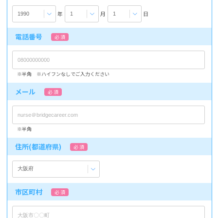
年
月
日
電話番号
必 須
※半角 ※ハイフンなしでご入力ください
メール
必 須
※半角
住所(都道府県)
必 須
市区町村
必 須