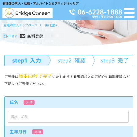
看護師の求人・転職・アルバイトならブリッジキャリア
看護師求人トップページ
無料登録
無料登録
簡単60秒で完了
ご登録は
いたします！看護師求人のご紹介や転職相談など
下記よりご登録ください。
氏名
必 須
生年月日
必 須