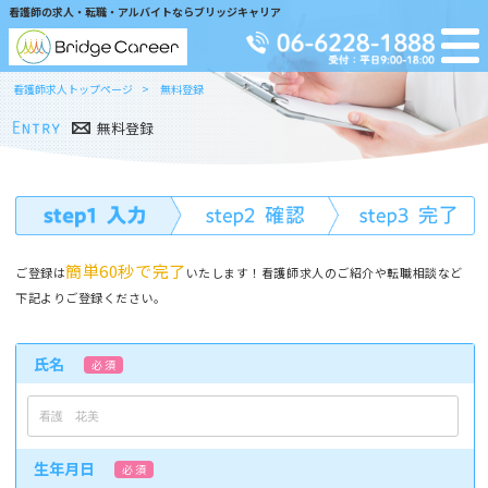
看護師の求人・転職・アルバイトならブリッジキャリア
看護師求人トップページ
無料登録
無料登録
簡単60秒で完了
ご登録は
いたします！看護師求人のご紹介や転職相談など
下記よりご登録ください。
氏名
必 須
生年月日
必 須