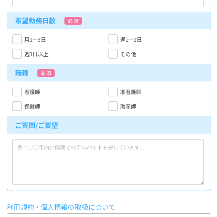
希望勤務日数
必 須
月1～3日
週1～2日
週3日以上
その他
職種
必 須
看護師
准看護師
保健師
助産師
ご質問/ご要望
利用規約・個人情報の取扱について