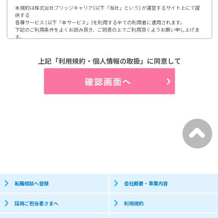
本規約は株式会社ブリッジキャリア(以下「当社」という) が運営するサイト上にて提
供する

各種サービス (以下「本サービス」)を利用する全ての利用者に適用されます。

下記のご利用条件をよくお読み頂き、ご同意の上でご利用頂くようお願い申し上げま
す。

ご利用頂いた場合には、本規約に同意されたものとみなします。

1.第1条 利用及び登録

上記「利用規約・個人情報の取扱」に同意して
利用登録やお申込みは、当社が定める方法によって行って頂きます。

利用者は、自らの意思及び責任において本サイトの利用、登録をするものとします。

又、登録情報に変更が発生した場合、速やかに登録内容を修正するものとします。

(1)開示などのご請求のお申し出先

2.第2条 個人情報の取り扱い

当社は、利用者から取得した個人情報について、別途定める「個人情報保護方針」

「個人情報の取り扱いについて」に従って取り扱うものとします。

3.第3条 禁止事項

利用者は、当社のサービス利用にあたって以下の行為を行わないものとします。

(1)当社、第三者の著作権などの知的財産権を侵害する行為

(2)当社、第三者の財産もしくはプライバシーを侵害する行為

(3)当社、第三者の不利益もしくは損害を与える行為

(4)営業活動及び営利を目的として利用する行為

(5)本サイトにアクセス可能な当社又は他者の情報を改ざん消去する行為

(6)他者になりすまして本サイトを利用する行為

(7)有害なコンピュータプログラム等を送信又は他者に提供する行為

(8)他者に対して、無断で広告、宣伝、勧誘などを行う行為

転職相談へ登録
会社概要・事業内容
個人情報保護方針

採用ご担当者さまへ
利用規約
株式会社ブリッジキャリアは、利用者皆様の個人情報取り扱いについて、以下の通り
お知らせします。
