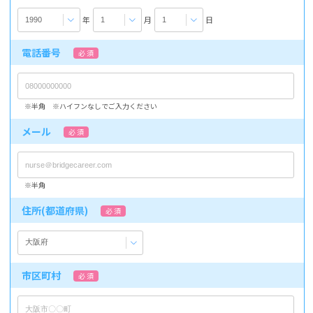
年
月
日
電話番号
必 須
※半角 ※ハイフンなしでご入力ください
メール
必 須
※半角
住所(都道府県)
必 須
市区町村
必 須