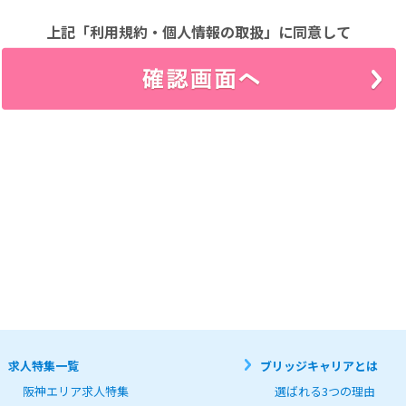
場合、速やかに登録内容を修正するものとします。

先

上記「利用規約・個人情報の取扱」に同意して
人情報について、別途定める「個人情報保護方針」

」に従って取り扱うものとします。

にあたって以下の行為を行わないものとします。

の知的財産権を侵害する行為

はプライバシーを侵害する行為

は損害を与える行為

て利用する行為

当社又は他者の情報を改ざん消去する行為

を利用する行為

ラム等を送信又は他者に提供する行為

、宣伝、勧誘などを行う行為

利用者皆様の個人情報取り扱いについて、以下の通りお知らせします。



電話番号、Eメールアドレス、ファックス番号、職業、学歴、職歴等、個人を識別できる情報を、お
ストレスチェックやキャンペーン等のサービスご案内、雇用管理に利用させて頂きます。

求人特集一覧
ブリッジキャリアとは
目的の範囲内で利用するものとし、次のいずれかに該当する場合を除き、第三者への開示及び提供は行
よる承諾がある場合

阪神エリア求人特集
選ばれる3つの理由
情報提供者と接触する第三者の生命が危険にさらされる恐れがあると当社が判断した場合
