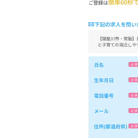
簡単60秒
ご登録は
下記の求人を問い
【寝屋川市・常勤】
と子育ての両立しや
氏名
必 須
生年月日
必 須
電話番号
必 須
メール
必 須
住所(都道府県)
必 須