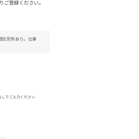
りご登録ください。
間託児所あり。仕事
なしでご入力ください