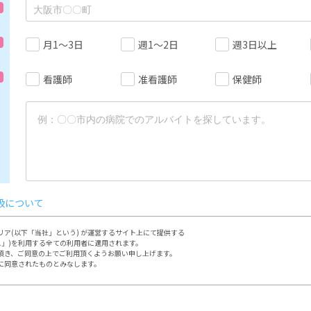
月1～3日
週1～2日
週3日以上
看護師
准看護師
保健師
扱について
ア(以下「当社」という) が運営するサイト上にて提供する

ス」)を利用する全ての利用者に適用されます。

頂き、ご同意の上でご利用頂くようお願い申し上げます。

に同意されたものとみなします。

定める方法によって行って頂きます。

において本サイトの利用、登録をするものとします。
