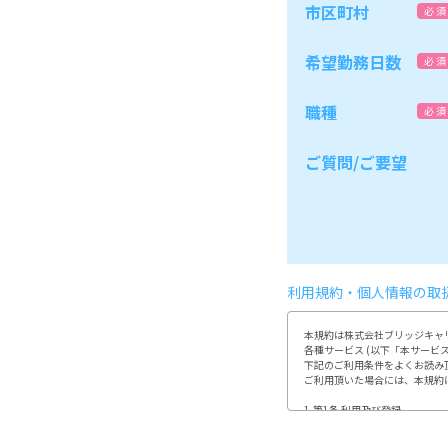
市区町村
必 須
希望勤務日数
必 須
職種
必 須
ご質問/ご要望
利用規約・個人情報の取
本規約は株式会社ブリッジキャリ
各種サービス (以下「本サービ
下記のご利用条件をよくお読み
ご利用頂いた場合には、本規約
1.第1条 利用及び登録

利用登録やお申込みは、当社が
利用者は、自らの意思及び責任