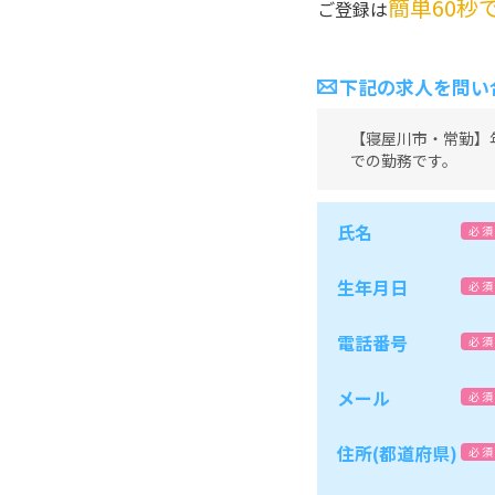
簡単60秒
ご登録は
下記の求人を問い
【寝屋川市・常勤】年
での勤務です。
氏名
必 須
生年月日
必 須
電話番号
必 須
メール
必 須
住所(都道府県)
必 須