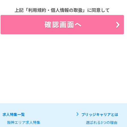
場合、速やかに登録内容を修正するものとします。

先

上記「利用規約・個人情報の取扱」に同意して
人情報について、別途定める「個人情報保護方針」

」に従って取り扱うものとします。

にあたって以下の行為を行わないものとします。

の知的財産権を侵害する行為

はプライバシーを侵害する行為

は損害を与える行為

て利用する行為

当社又は他者の情報を改ざん消去する行為

を利用する行為

ラム等を送信又は他者に提供する行為

、宣伝、勧誘などを行う行為

利用者皆様の個人情報取り扱いについて、以下の通りお知らせします。



電話番号、Eメールアドレス、ファックス番号、職業、学歴、職歴等、個人を識別できる情報を、お
ストレスチェックやキャンペーン等のサービスご案内、雇用管理に利用させて頂きます。

求人特集一覧
ブリッジキャリアとは
目的の範囲内で利用するものとし、次のいずれかに該当する場合を除き、第三者への開示及び提供は行
よる承諾がある場合

阪神エリア求人特集
選ばれる3つの理由
情報提供者と接触する第三者の生命が危険にさらされる恐れがあると当社が判断した場合
