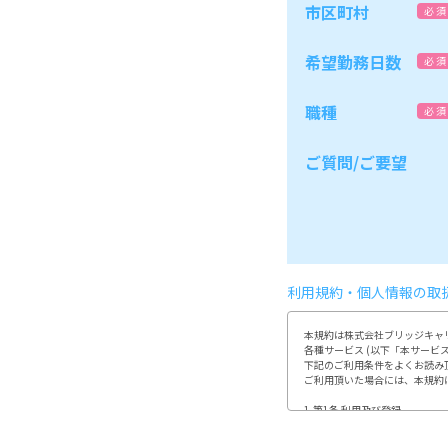
市区町村
必 須
希望勤務日数
必 須
職種
必 須
ご質問/ご要望
利用規約・個人情報の取
本規約は株式会社ブリッジキャリ
各種サービス (以下「本サービ
下記のご利用条件をよくお読み
ご利用頂いた場合には、本規約
1.第1条 利用及び登録

利用登録やお申込みは、当社が
利用者は、自らの意思及び責任