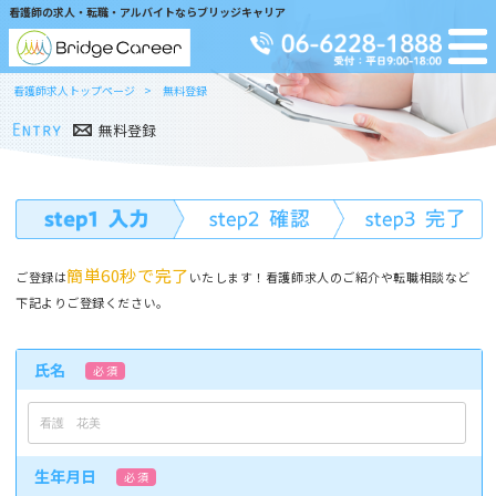
看護師の求人・転職・アルバイトならブリッジキャリア
看護師求人トップページ
無料登録
無料登録
簡単60秒で完了
ご登録は
いたします！看護師求人のご紹介や転職相談など
下記よりご登録ください。
氏名
必 須
生年月日
必 須