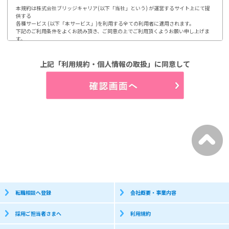
本規約は株式会社ブリッジキャリア(以下「当社」という) が運営するサイト上にて提
供する

各種サービス (以下「本サービス」)を利用する全ての利用者に適用されます。

下記のご利用条件をよくお読み頂き、ご同意の上でご利用頂くようお願い申し上げま
す。

ご利用頂いた場合には、本規約に同意されたものとみなします。

1.第1条 利用及び登録

上記「利用規約・個人情報の取扱」に同意して
利用登録やお申込みは、当社が定める方法によって行って頂きます。

利用者は、自らの意思及び責任において本サイトの利用、登録をするものとします。

又、登録情報に変更が発生した場合、速やかに登録内容を修正するものとします。

(1)開示などのご請求のお申し出先

2.第2条 個人情報の取り扱い

当社は、利用者から取得した個人情報について、別途定める「個人情報保護方針」

「個人情報の取り扱いについて」に従って取り扱うものとします。

3.第3条 禁止事項

利用者は、当社のサービス利用にあたって以下の行為を行わないものとします。

(1)当社、第三者の著作権などの知的財産権を侵害する行為

(2)当社、第三者の財産もしくはプライバシーを侵害する行為

(3)当社、第三者の不利益もしくは損害を与える行為

(4)営業活動及び営利を目的として利用する行為

(5)本サイトにアクセス可能な当社又は他者の情報を改ざん消去する行為

(6)他者になりすまして本サイトを利用する行為

(7)有害なコンピュータプログラム等を送信又は他者に提供する行為

(8)他者に対して、無断で広告、宣伝、勧誘などを行う行為

転職相談へ登録
会社概要・事業内容
個人情報保護方針

採用ご担当者さまへ
利用規約
株式会社ブリッジキャリアは、利用者皆様の個人情報取り扱いについて、以下の通り
お知らせします。
