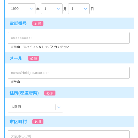
年
月
日
電話番号
必 須
※半角 ※ハイフンなしでご入力ください
メール
必 須
※半角
住所(都道府県)
必 須
市区町村
必 須