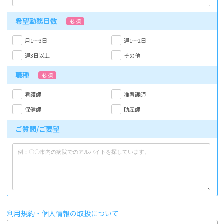
希望勤務日数
必 須
月1～3日
週1～2日
週3日以上
その他
職種
必 須
看護師
准看護師
保健師
助産師
ご質問/ご要望
利用規約・個人情報の取扱について